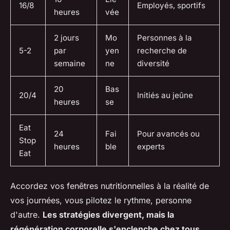
16/8
Employés, sportifs
heures
vée
2 jours
Mo
Personnes à la
5-2
par
yen
recherche de
semaine
ne
diversité
20
Bas
20/4
Initiés au jeûne
heures
se
Eat
24
Fai
Pour avancés ou
Stop
heures
ble
experts
Eat
Accordez vos fenêtres nutritionnelles à la réalité de
vos journées, vous pilotez le rythme, personne
d'autre.
Les stratégies divergent, mais la
régénération corporelle s'enclenche chez tous
.