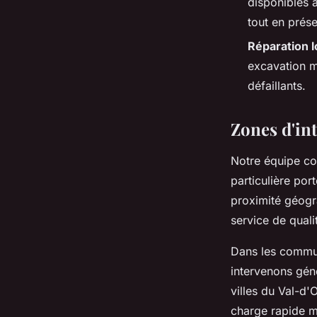
disponibles 
tout en prése
Réparation l
excavation m
défaillants.
Zones d'int
Notre équipe cou
particulière po
proximité géogr
service de qualit
Dans les commun
intervenons gé
villes du Val-d
charge rapide m