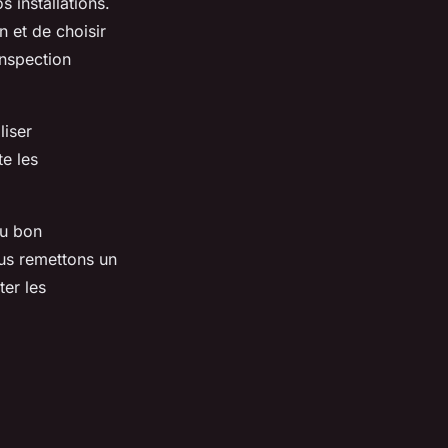
 installations.
 et de choisir
nspection
liser
e les
du bon
us remettons un
ter les