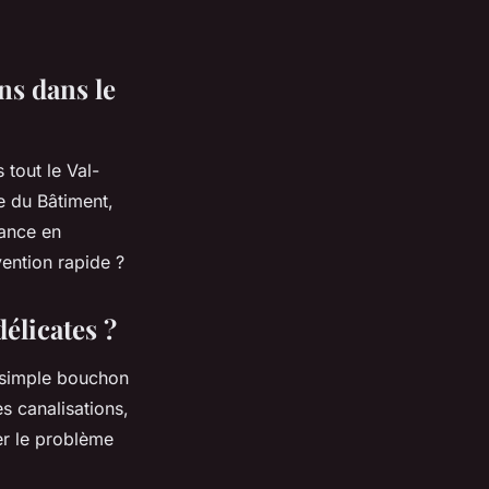
ns dans le
 tout le Val-
e du Bâtiment,
rance en
vention rapide ?
élicates ?
 simple bouchon
s canalisations,
er le problème