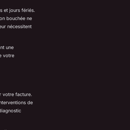
 et jours fériés.
tion bouchée ne
eur nécessitent
ant une
e votre
 votre facture.
nterventions de
diagnostic