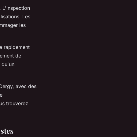
. L'inspection
lisations. Les
ommager les
fie rapidement
ssement de
t qu'un
 Cergy, avec des
re
ous trouverez
istes