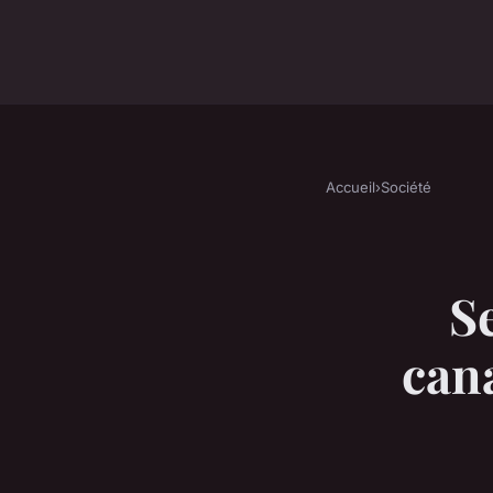
Accueil
›
Société
S
cana