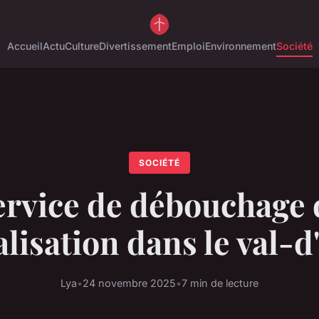
Accueil
Actu
Culture
Divertissement
Emploi
Environnement
Société
SOCIÉTÉ
ervice de débouchage 
lisation dans le val-d
Lya
•
24 novembre 2025
•
7 min de lecture