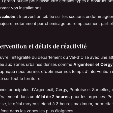
au grand public pour dissoudre certains types d'obstructio
rvant vos installations.
ocalisée
: Intervention ciblée sur les sections endommagée
ajeure, notamment par chemisage ou remplacement partiel
ervention et délais de réactivité
vre l'intégralité du département du Val-d'Oise avec une at
rtée aux zones urbaines denses comme
Argenteuil et Cergy
aphique nous permet d'optimiser nos temps d'intervention e
é sur tout le territoire.
es principales d'Argenteuil, Cergy, Pontoise et Sarcelles,
néralement dans un
délai de 2 heures
pour les urgences. Pou
'Oise, le délai moyen s'étend à 3 heures maximum, permettan
ême dans les zones les plus éloignées.