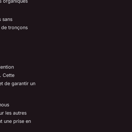
ns organiques
s sans
 de tronçons
tention
. Cette
t de garantir un
 nous
r les autres
t une prise en