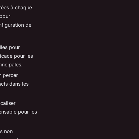
ées à chaque
 pour
nfiguration de
lles pour
ficace pour les
incipales.
r percer
cts dans les
caliser
ensable pour les
és non