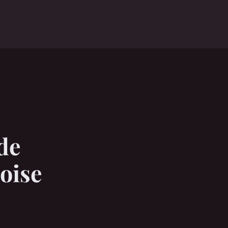
de
'oise