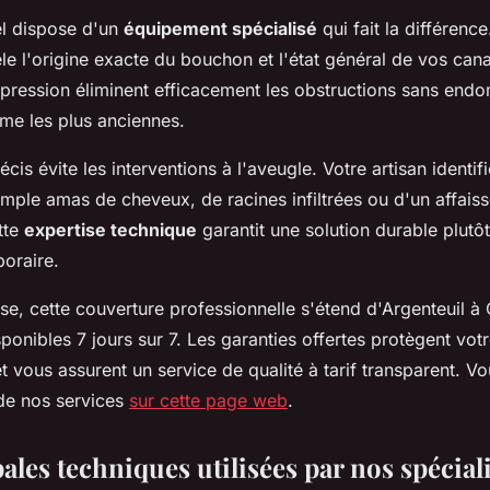
l dispose d'un
équipement spécialisé
qui fait la différence
e l'origine exacte du bouchon et l'état général de vos cana
pression éliminent efficacement les obstructions sans end
ême les plus anciennes.
écis évite les interventions à l'aveugle. Votre artisan identi
 simple amas de cheveux, de racines infiltrées ou d'un affai
tte
expertise technique
garantit une solution durable plutô
oraire.
se, cette couverture professionnelle s'étend d'Argenteuil à
sponibles 7 jours sur 7. Les garanties offertes protègent vot
t vous assurent un service de qualité à tarif transparent. V
 de nos services
sur cette page web
.
ales techniques utilisées par nos spécial